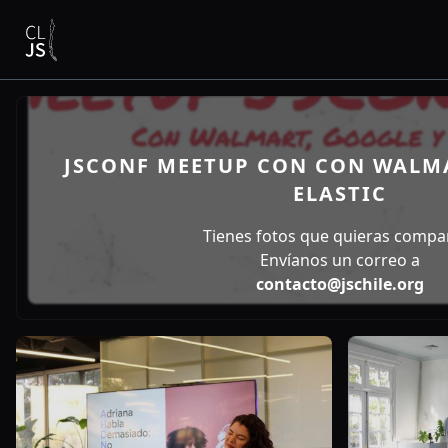
JSCONF MEETUP CON CON WALMA
ELASTIC
Tienes fotos que quieras compar
Envíanos un correo a
contacto@jschile.org