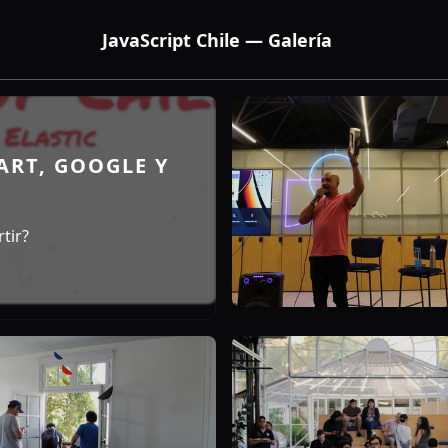
JavaScript Chile — Galería
RT, GOOGLE Y
tir?