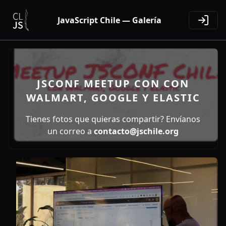
JavaScript Chile — Galería
JSCONF MEETUP CON CON
WALMART, GOOGLE Y ELASTIC
Tienes fotos que quieras compartir? Envíanos
un correo a
contacto@jschile.org