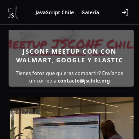
JavaScript Chile — Galería
JSCONF MEETUP CON CON
WALMART, GOOGLE Y ELASTIC
Tienes fotos que quieras compartir? Envíanos
un correo a
contacto@jschile.org