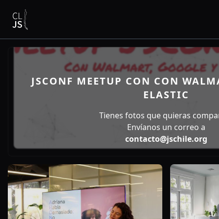
JSCONF MEETUP CON CON WALMA
ELASTIC
Tienes fotos que quieras compar
Envíanos un correo a
contacto@jschile.org