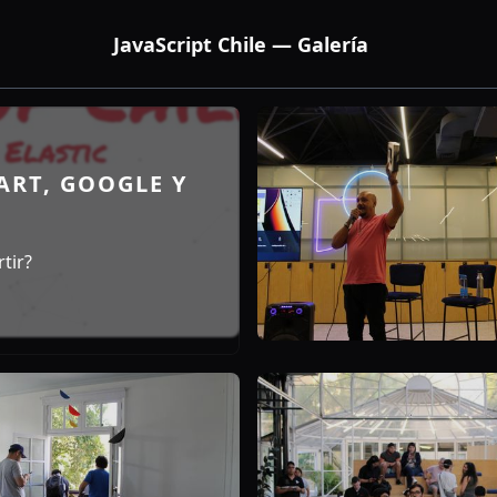
JavaScript Chile — Galería
RT, GOOGLE Y
tir?