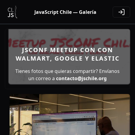
JavaScript Chile — Galería
JSCONF MEETUP CON CON
WALMART, GOOGLE Y ELASTIC
Tienes fotos que quieras compartir? Envíanos
un correo a
contacto@jschile.org