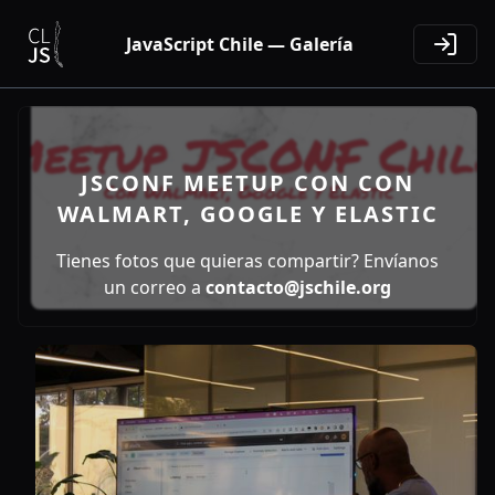
JavaScript Chile — Galería
JSCONF MEETUP CON CON
WALMART, GOOGLE Y ELASTIC
Tienes fotos que quieras compartir? Envíanos
un correo a
contacto@jschile.org