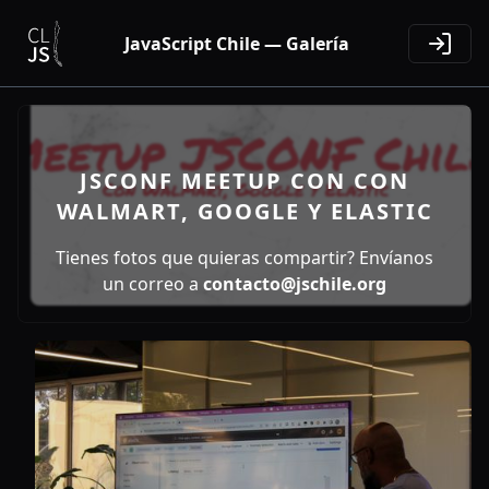
JavaScript Chile — Galería
JSCONF MEETUP CON CON
WALMART, GOOGLE Y ELASTIC
Tienes fotos que quieras compartir? Envíanos
un correo a
contacto@jschile.org