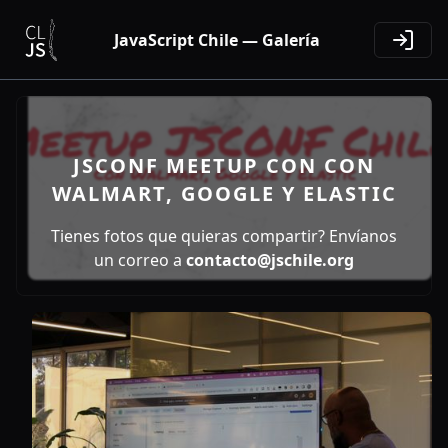
JavaScript Chile — Galería
JSCONF MEETUP CON CON
WALMART, GOOGLE Y ELASTIC
Tienes fotos que quieras compartir? Envíanos
un correo a
contacto@jschile.org