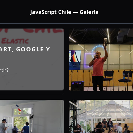
JavaScript Chile — Galería
RT, GOOGLE Y
tir?