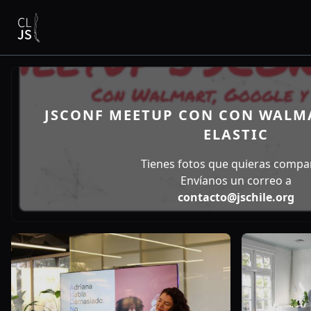
JSCONF MEETUP CON CON WALMA
ELASTIC
Tienes fotos que quieras compar
Envíanos un correo a
contacto@jschile.org