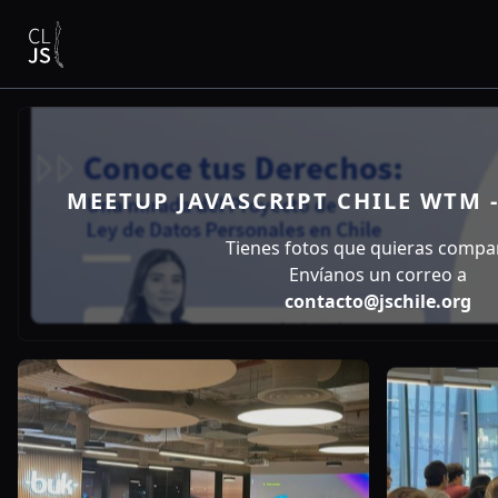
MEETUP JAVASCRIPT CHILE WTM -
Tienes fotos que quieras compar
Envíanos un correo a
contacto@jschile.org