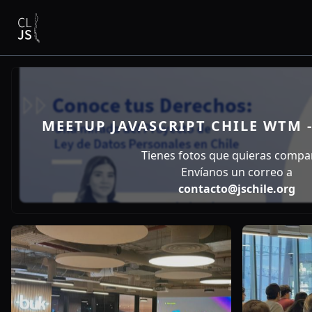
MEETUP JAVASCRIPT CHILE WTM -
Tienes fotos que quieras compar
Envíanos un correo a
contacto@jschile.org