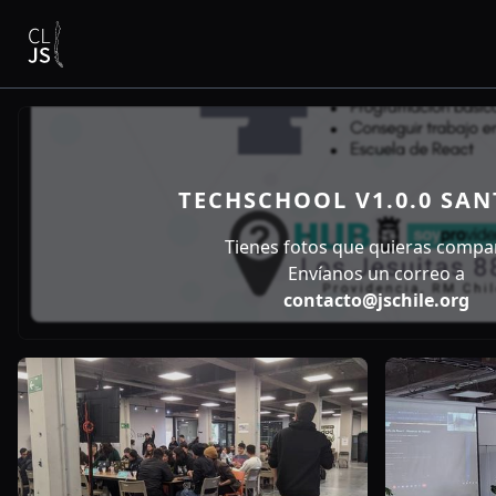
TECHSCHOOL V1.0.0 SA
Tienes fotos que quieras compar
Envíanos un correo a
contacto@jschile.org