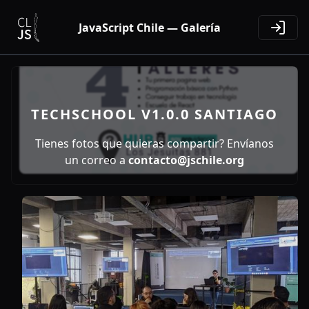
JavaScript Chile — Galería
TECHSCHOOL V1.0.0 SANTIAGO
Tienes fotos que quieras compartir? Envíanos
un correo a
contacto@jschile.org