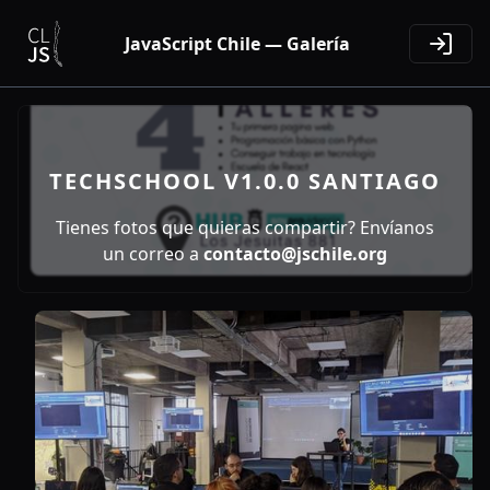
JavaScript Chile — Galería
TECHSCHOOL V1.0.0 SANTIAGO
Tienes fotos que quieras compartir? Envíanos
un correo a
contacto@jschile.org