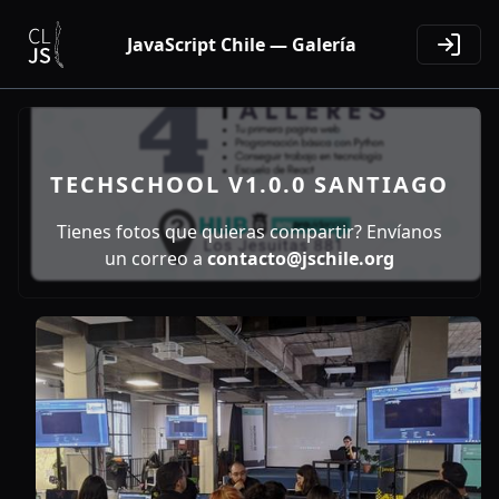
JavaScript Chile — Galería
TECHSCHOOL V1.0.0 SANTIAGO
Tienes fotos que quieras compartir? Envíanos
un correo a
contacto@jschile.org