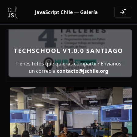
JavaScript Chile — Galería
TECHSCHOOL V1.0.0 SANTIAGO
Tienes fotos que quieras compartir? Envíanos
un correo a
contacto@jschile.org