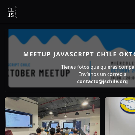
MEETUP JAVASCRIPT CHILE OK
Tienes fotos que quieras compar
Envíanos un correo a
contacto@jschile.org