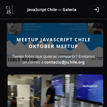
JavaScript Chile — Galería
MEETUP JAVASCRIPT CHILE
OKTOBER MEETUP
Tienes fotos que quieras compartir? Envíanos
un correo a
contacto@jschile.org