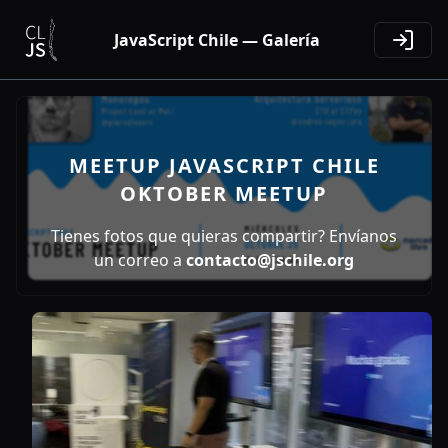
JavaScript Chile — Galería
MEETUP JAVASCRIPT CHILE
OKTOBER MEETUP
Tienes fotos que quieras compartir? Envíanos
un correo a
contacto@jschile.org