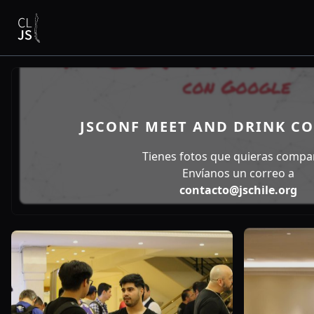
JSCONF MEET AND DRINK C
Tienes fotos que quieras compar
Envíanos un correo a
contacto@jschile.org