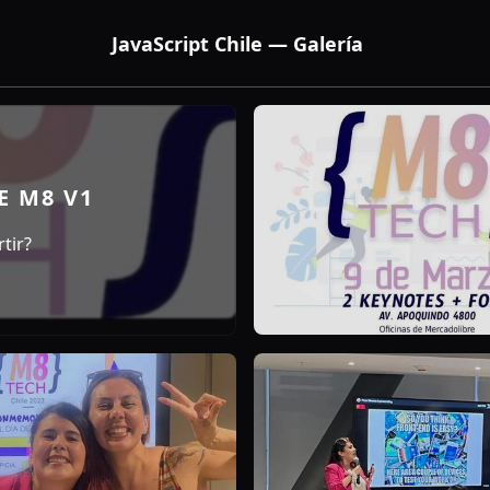
JavaScript Chile — Galería
E M8 V1
tir?