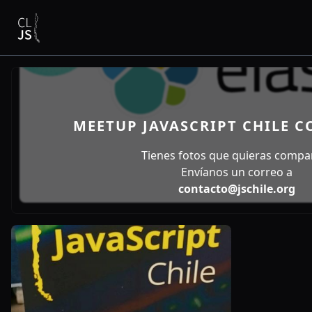
MEETUP JAVASCRIPT CHILE C
Tienes fotos que quieras compar
Envíanos un correo a
contacto@jschile.org